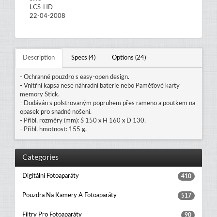
LCS-HD
22-04-2008
Description
Specs (4)
Options (24)
- Ochranné pouzdro s easy-open design.
- Vnitřní kapsa nese náhradní baterie nebo Paměťové karty
memory Stick.
- Dodáván s polstrovaným popruhem přes rameno a poutkem na
opasek pro snadné nošení.
- Přibl. rozměry (mm): Š 150 x H 160 x D 130.
- Přibl. hmotnost: 155 g.
Categories
Digitální Fotoaparáty
410
Pouzdra Na Kamery A Fotoaparáty
517
Filtry Pro Fotoaparáty
90