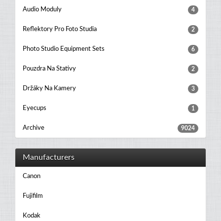
Audio Moduly
4
Reflektory Pro Foto Studia
2
Photo Studio Equipment Sets
6
Pouzdra Na Stativy
2
Držáky Na Kamery
3
Eyecups
1
Archive
9024
Manufacturers
Canon
Fujifilm
Kodak