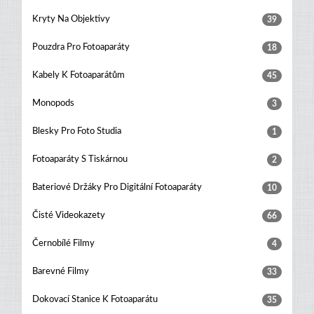
Kryty Na Objektivy
39
Pouzdra Pro Fotoaparáty
18
Kabely K Fotoaparátům
45
Monopods
3
Blesky Pro Foto Studia
1
Fotoaparáty S Tiskárnou
2
Bateriové Držáky Pro Digitální Fotoaparáty
10
Čisté Videokazety
66
Černobílé Filmy
4
Barevné Filmy
33
Dokovací Stanice K Fotoaparátu
35