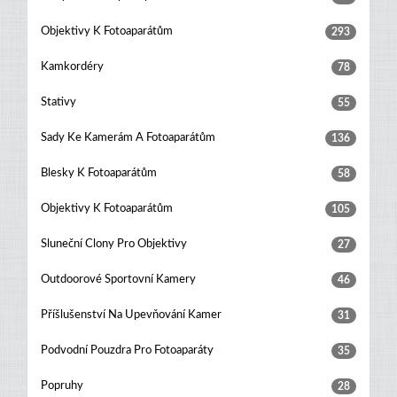
Objektivy K Fotoaparátům
293
Kamkordéry
78
Stativy
55
Sady Ke Kamerám A Fotoaparátům
136
Blesky K Fotoaparátům
58
Objektivy K Fotoaparátům
105
Sluneční Clony Pro Objektivy
27
Outdoorové Sportovní Kamery
46
Příšlušenství Na Upevňování Kamer
31
Podvodní Pouzdra Pro Fotoaparáty
35
Popruhy
28