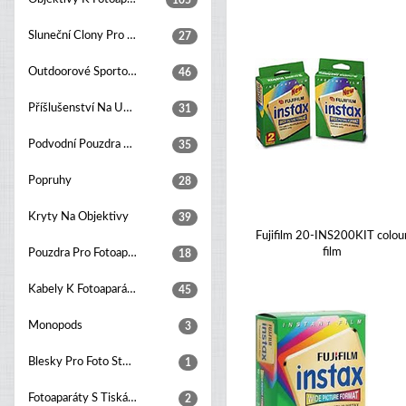
105
Sluneční Clony Pro Objektivy
27
Outdoorové Sportovní Kamery
46
Příšlušenství Na Upevňování Kamer
31
Podvodní Pouzdra Pro Fotoaparáty
35
Popruhy
28
Kryty Na Objektivy
39
Fujifilm 20-INS200KIT colou
film
Pouzdra Pro Fotoaparáty
18
Kabely K Fotoaparátům
45
Monopods
3
Blesky Pro Foto Studia
1
Fotoaparáty S Tiskárnou
2