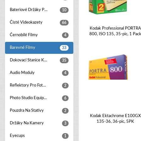
Bateriové Držáky Pro Digitální Fotoaparáty
10
Čisté Videokazety
66
Kodak Professional PORTR
800, ISO 135, 35-pic, 1 Pac
Černobílé Filmy
4
Barevné Filmy
33
Dokovací Stanice K Fotoaparátu
35
Audio Moduly
4
Reflektory Pro Foto Studia
2
Photo Studio Equipment Sets
6
Pouzdra Na Stativy
2
Kodak Ektachrome E100GX
135-36, 36-pic, 5PK
Držáky Na Kamery
3
Eyecups
1