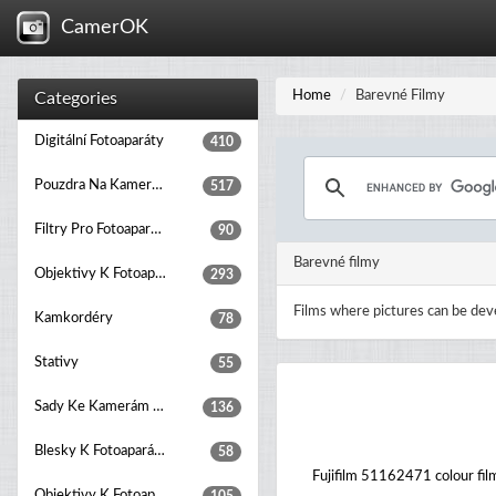
CamerOK
Home
Barevné Filmy
Categories
Digitální Fotoaparáty
410
Pouzdra Na Kamery A Fotoaparáty
517
Filtry Pro Fotoaparáty
90
Barevné filmy
Objektivy K Fotoaparátům
293
Films where pictures can be dev
Kamkordéry
78
Stativy
55
Sady Ke Kamerám A Fotoaparátům
136
Blesky K Fotoaparátům
58
Fujifilm 51162471 colour fil
Objektivy K Fotoaparátům