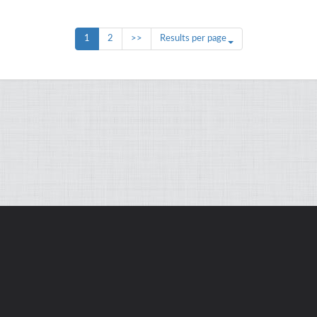
1
2
>>
Results per page