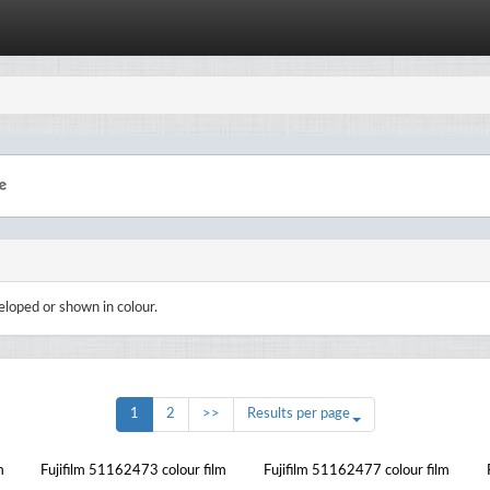
eloped or shown in colour.
1
2
>>
Results per page
m
Fujifilm 51162473 colour film
Fujifilm 51162477 colour film