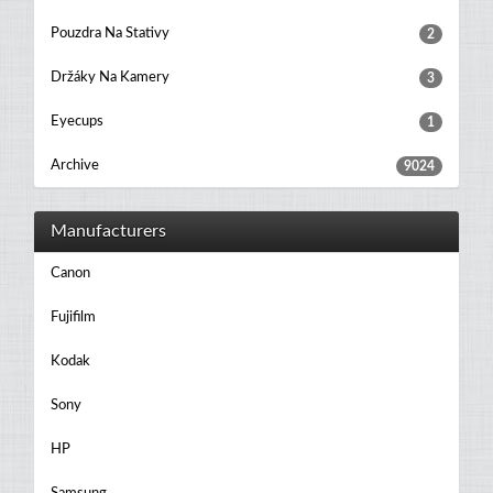
Pouzdra Na Stativy
2
Držáky Na Kamery
3
Eyecups
1
Archive
9024
Manufacturers
Canon
Fujifilm
Kodak
Sony
HP