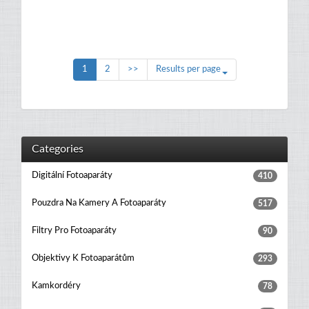
1
2
>>
Results per page
Categories
Digitální Fotoaparáty
410
Pouzdra Na Kamery A Fotoaparáty
517
Filtry Pro Fotoaparáty
90
Objektivy K Fotoaparátům
293
Kamkordéry
78