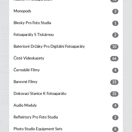
Monopods
3
Blesky Pro Foto Studia
1
Fotoaparáty S Tiskárnou
2
Bateriové Držáky Pro Digitální Fotoaparáty
10
Čisté Videokazety
66
Černobílé Filmy
4
Barevné Filmy
33
Dokovací Stanice K Fotoaparátu
35
Audio Moduly
4
Reflektory Pro Foto Studia
2
Photo Studio Equipment Sets
6