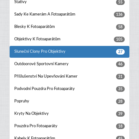
Stativy
55
Sady Ke Kamerám A Fotoaparátům
136
Blesky K Fotoaparátům
58
Objektivy K Fotoaparátům
105
Sluneční Clony Pro Objektivy
27
Outdoorové Sportovní Kamery
46
Příšlušenství Na Upevňování Kamer
31
Podvodní Pouzdra Pro Fotoaparáty
35
Popruhy
28
Kryty Na Objektivy
39
Pouzdra Pro Fotoaparáty
18
Kabely K Fotoaparátům
45