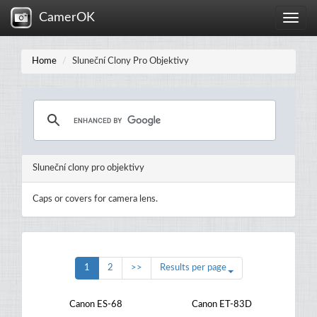
CamerOK
Toggle
naviga
Home
Sluneční Clony Pro Objektivy
Sluneční clony pro objektivy
Caps or covers for camera lens.
1
2
>>
Results per page
Canon ES-68
Canon ET-83D