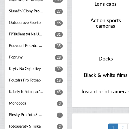
105
Lens caps
Sluneční Clony Pro Objektivy
27
Action sports
Outdoorové Sportovní Kamery
46
cameras
Příšlušenství Na Upevňování Kamer
31
Podvodní Pouzdra Pro Fotoaparáty
35
Popruhy
28
Docks
Kryty Na Objektivy
39
Black & white films
Pouzdra Pro Fotoaparáty
18
Instant print camera
Kabely K Fotoaparátům
45
Monopods
3
Blesky Pro Foto Studia
1
Fotoaparáty S Tiskárnou
2
1
2