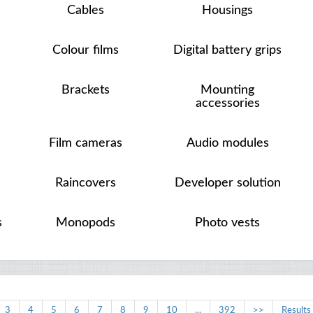
Cables
Housings
Colour films
Digital battery grips
Brackets
Mounting
accessories
Film cameras
Audio modules
Raincovers
Developer solution
s
Monopods
Photo vests
3
4
5
6
7
8
9
10
...
392
>>
Results