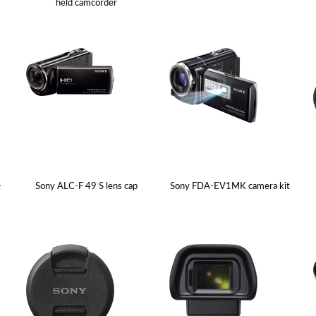
held camcorder
-
Sony ALC-F 49 S lens cap
Sony FDA-EV1MK camera kit