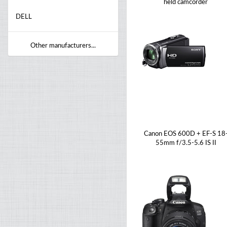
held camcorder
DELL
Other manufacturers...
Canon EOS 600D + EF-S 18
55mm f/3.5-5.6 IS II