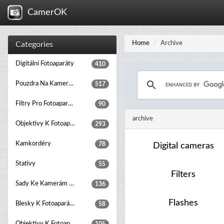
CamerOK
Home
Archive
Categories
Digitální Fotoaparáty
410
Pouzdra Na Kamery A Fotoaparáty
517
Filtry Pro Fotoaparáty
90
archive
Objektivy K Fotoaparátům
293
Kamkordéry
78
Digital cameras
Stativy
55
Filters
Sady Ke Kamerám A Fotoaparátům
136
Flashes
Blesky K Fotoaparátům
58
Objektivy K Fotoaparátům