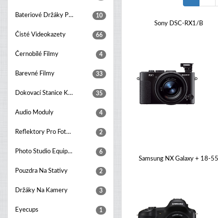
Bateriové Držáky Pro Digitální Fotoaparáty
10
Sony DSC-RX1/B
Čisté Videokazety
66
Černobílé Filmy
4
Barevné Filmy
33
Dokovací Stanice K Fotoaparátu
35
Audio Moduly
4
Reflektory Pro Foto Studia
2
Photo Studio Equipment Sets
6
Samsung NX Galaxy + 18-5
Pouzdra Na Stativy
2
Držáky Na Kamery
3
Eyecups
1