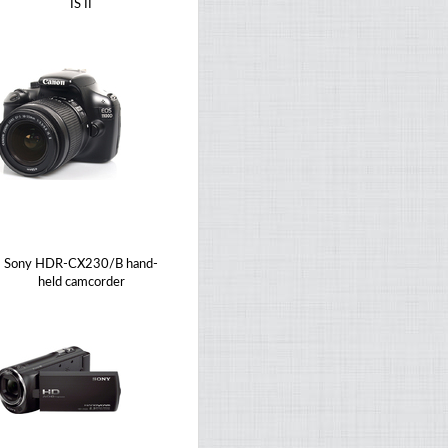
IS II
Sony HDR-CX230/B hand-
held camcorder