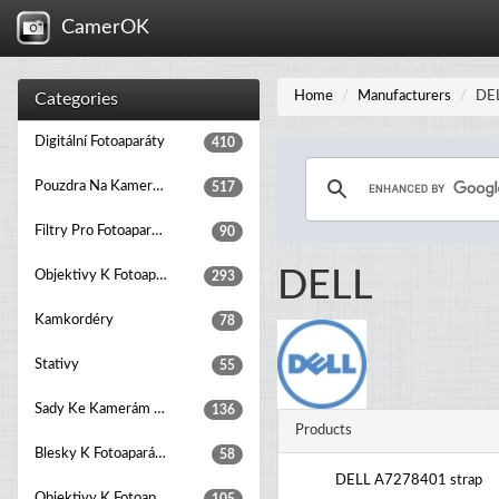
CamerOK
Home
Manufacturers
DE
Categories
Digitální Fotoaparáty
410
Pouzdra Na Kamery A Fotoaparáty
517
Filtry Pro Fotoaparáty
90
DELL
Objektivy K Fotoaparátům
293
Kamkordéry
78
Stativy
55
Sady Ke Kamerám A Fotoaparátům
136
Products
Blesky K Fotoaparátům
58
DELL A7278401 strap
Objektivy K Fotoaparátům