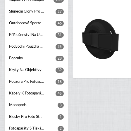
105
Sluneční Clony Pro Objektivy
27
Outdoorové Sportovní Kamery
46
Příšlušenství Na Upevňování Kamer
31
Podvodní Pouzdra Pro Fotoaparáty
35
Popruhy
28
Kryty Na Objektivy
39
Pouzdra Pro Fotoaparáty
18
Kabely K Fotoaparátům
45
Monopods
3
Blesky Pro Foto Studia
1
Fotoaparáty S Tiskárnou
2