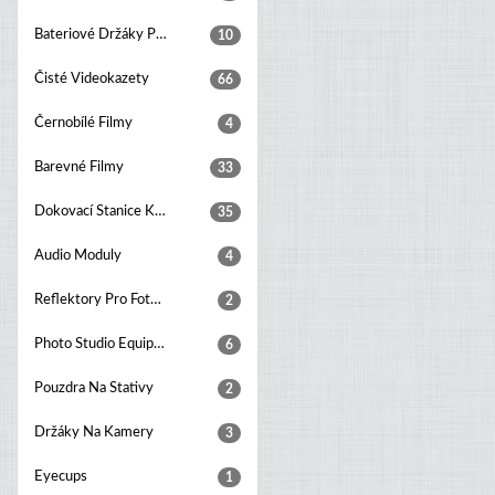
Bateriové Držáky Pro Digitální Fotoaparáty
10
Čisté Videokazety
66
Černobílé Filmy
4
Barevné Filmy
33
Dokovací Stanice K Fotoaparátu
35
Audio Moduly
4
Reflektory Pro Foto Studia
2
Photo Studio Equipment Sets
6
Pouzdra Na Stativy
2
Držáky Na Kamery
3
Eyecups
1