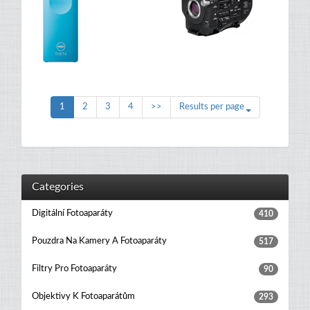
1
2
3
4
>>
Results per page
Categories
Digitální Fotoaparáty
410
Pouzdra Na Kamery A Fotoaparáty
517
Filtry Pro Fotoaparáty
90
Objektivy K Fotoaparátům
293