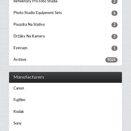
Reflektory Pro Foto Studia
2
Photo Studio Equipment Sets
6
Pouzdra Na Stativy
2
Držáky Na Kamery
3
Eyecups
1
Archive
9024
Manufacturers
Canon
Fujifilm
Kodak
Sony