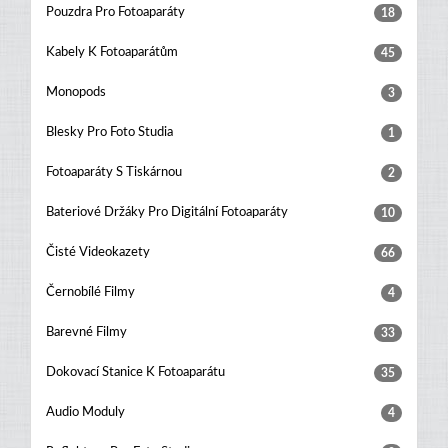
Pouzdra Pro Fotoaparáty
18
Kabely K Fotoaparátům
45
Monopods
3
Blesky Pro Foto Studia
1
Fotoaparáty S Tiskárnou
2
Bateriové Držáky Pro Digitální Fotoaparáty
10
Čisté Videokazety
66
Černobílé Filmy
4
Barevné Filmy
33
Dokovací Stanice K Fotoaparátu
35
Audio Moduly
4