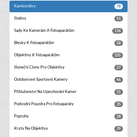
Kamkordéry
78
Stativy
55
Sady Ke Kamerám A Fotoaparátům
136
Blesky K Fotoaparátům
58
Objektivy K Fotoaparátům
105
Sluneční Clony Pro Objektivy
27
Outdoorové Sportovní Kamery
46
Příšlušenství Na Upevňování Kamer
31
Podvodní Pouzdra Pro Fotoaparáty
35
Popruhy
28
Kryty Na Objektivy
39