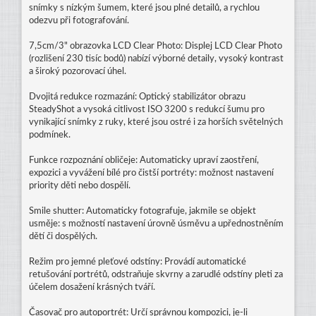
snímky s nízkým šumem, které jsou plné detailů, a rychlou
odezvu při fotografování.
7,5cm/3" obrazovka LCD Clear Photo: Displej LCD Clear Photo
(rozlišení 230 tisíc bodů) nabízí výborné detaily, vysoký kontrast
a široký pozorovací úhel.
Dvojitá redukce rozmazání: Optický stabilizátor obrazu
SteadyShot a vysoká citlivost ISO 3200 s redukcí šumu pro
vynikající snímky z ruky, které jsou ostré i za horších světelných
podmínek.
Funkce rozpoznání obličeje: Automaticky upraví zaostření,
expozici a vyvážení bílé pro čistší portréty: možnost nastavení
priority děti nebo dospělí.
Smile shutter: Automaticky fotografuje, jakmile se objekt
usměje: s možností nastavení úrovně úsměvu a upřednostněním
dětí či dospělých.
Režim pro jemné pleťové odstíny: Provádí automatické
retušování portrétů, odstraňuje skvrny a zarudlé odstíny pleti za
účelem dosažení krásných tváří.
Časovač pro autoportrét: Určí správnou kompozici, je-li