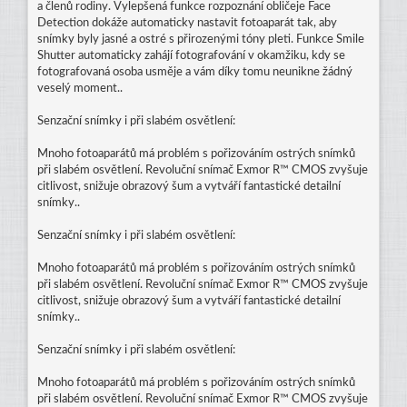
a členů rodiny. Vylepšená funkce rozpoznání obličeje Face
Detection dokáže automaticky nastavit fotoaparát tak, aby
snímky byly jasné a ostré s přirozenými tóny pleti. Funkce Smile
Shutter automaticky zahájí fotografování v okamžiku, kdy se
fotografovaná osoba usměje a vám díky tomu neunikne žádný
veselý moment..
Senzační snímky i při slabém osvětlení:
Mnoho fotoaparátů má problém s pořizováním ostrých snímků
při slabém osvětlení. Revoluční snímač Exmor R™ CMOS zvyšuje
citlivost, snižuje obrazový šum a vytváří fantastické detailní
snímky..
Senzační snímky i při slabém osvětlení:
Mnoho fotoaparátů má problém s pořizováním ostrých snímků
při slabém osvětlení. Revoluční snímač Exmor R™ CMOS zvyšuje
citlivost, snižuje obrazový šum a vytváří fantastické detailní
snímky..
Senzační snímky i při slabém osvětlení:
Mnoho fotoaparátů má problém s pořizováním ostrých snímků
při slabém osvětlení. Revoluční snímač Exmor R™ CMOS zvyšuje