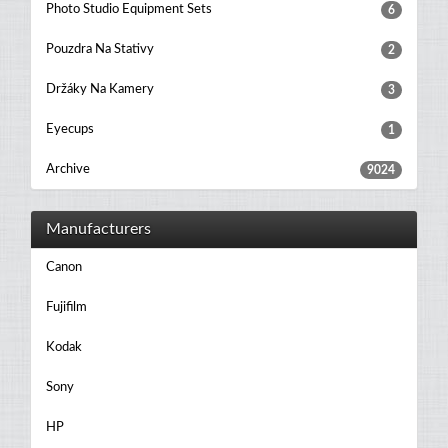
Photo Studio Equipment Sets
6
Pouzdra Na Stativy
2
Držáky Na Kamery
3
Eyecups
1
Archive
9024
Manufacturers
Canon
Fujifilm
Kodak
Sony
HP