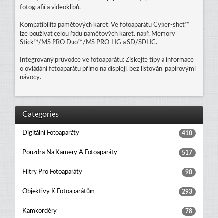
fotografií a videoklipů.
Kompatibilita paměťových karet: Ve fotoaparátu Cyber-shot™
lze používat celou řadu paměťových karet, např. Memory
Stick™/MS PRO Duo™/MS PRO-HG a SD/SDHC.
Integrovaný průvodce ve fotoaparátu: Získejte tipy a informace
o ovládání fotoaparátu přímo na displeji, bez listování papírovými
návody.
Categories
Digitální Fotoaparáty
410
Pouzdra Na Kamery A Fotoaparáty
517
Filtry Pro Fotoaparáty
90
Objektivy K Fotoaparátům
293
Kamkordéry
78