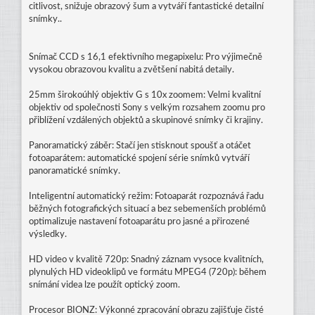
citlivost, snižuje obrazový šum a vytváří fantastické detailní
snímky..
Snímač CCD s 16,1 efektivního megapixelu: Pro výjimečně
vysokou obrazovou kvalitu a zvětšení nabitá detaily.
25mm širokoúhlý objektiv G s 10x zoomem: Velmi kvalitní
objektiv od společnosti Sony s velkým rozsahem zoomu pro
přiblížení vzdálených objektů a skupinové snímky či krajiny.
Panoramatický záběr: Stačí jen stisknout spoušť a otáčet
fotoaparátem: automatické spojení série snímků vytváří
panoramatické snímky.
Inteligentní automatický režim: Fotoaparát rozpoznává řadu
běžných fotografických situací a bez sebemenších problémů
optimalizuje nastavení fotoaparátu pro jasné a přirozené
výsledky.
HD video v kvalitě 720p: Snadný záznam vysoce kvalitních,
plynulých HD videoklipů ve formátu MPEG4 (720p): během
snímání videa lze použít optický zoom.
Procesor BIONZ: Výkonné zpracování obrazu zajišťuje čisté