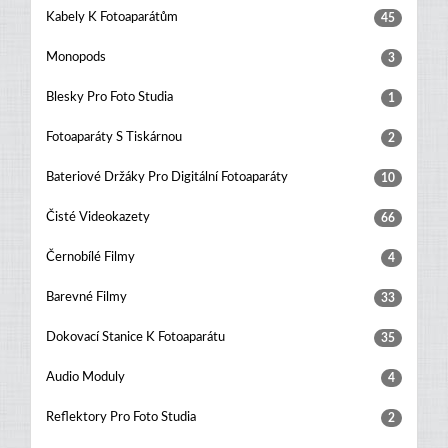
Kabely K Fotoaparátům
45
Monopods
3
Blesky Pro Foto Studia
1
Fotoaparáty S Tiskárnou
2
Bateriové Držáky Pro Digitální Fotoaparáty
10
Čisté Videokazety
66
Černobílé Filmy
4
Barevné Filmy
33
Dokovací Stanice K Fotoaparátu
35
Audio Moduly
4
Reflektory Pro Foto Studia
2