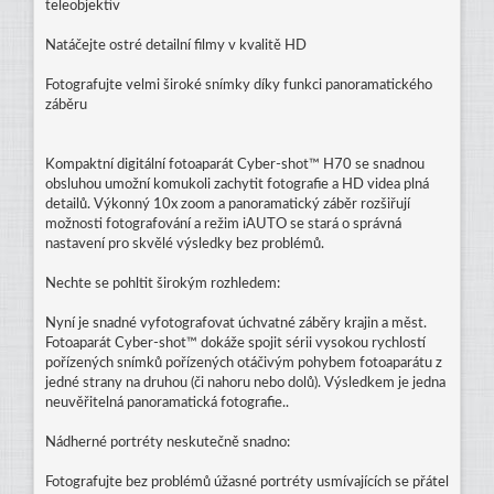
teleobjektiv
Natáčejte ostré detailní filmy v kvalitě HD
Fotografujte velmi široké snímky díky funkci panoramatického
záběru
Kompaktní digitální fotoaparát Cyber-shot™ H70 se snadnou
obsluhou umožní komukoli zachytit fotografie a HD videa plná
detailů. Výkonný 10x zoom a panoramatický záběr rozšiřují
možnosti fotografování a režim iAUTO se stará o správná
nastavení pro skvělé výsledky bez problémů.
Nechte se pohltit širokým rozhledem:
Nyní je snadné vyfotografovat úchvatné záběry krajin a měst.
Fotoaparát Cyber-shot™ dokáže spojit sérii vysokou rychlostí
pořízených snímků pořízených otáčivým pohybem fotoaparátu z
jedné strany na druhou (či nahoru nebo dolů). Výsledkem je jedna
neuvěřitelná panoramatická fotografie..
Nádherné portréty neskutečně snadno:
Fotografujte bez problémů úžasné portréty usmívajících se přátel