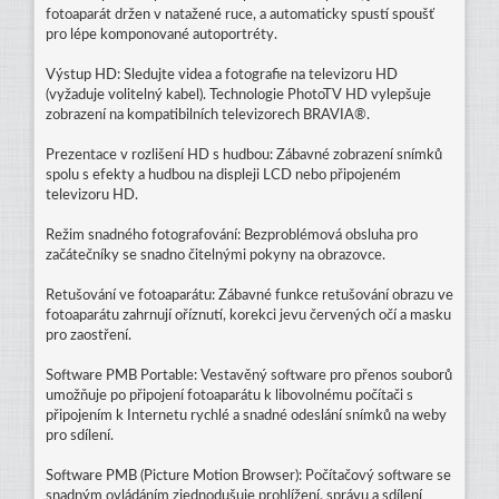
fotoaparát držen v natažené ruce, a automaticky spustí spoušť
pro lépe komponované autoportréty.
Výstup HD: Sledujte videa a fotografie na televizoru HD
(vyžaduje volitelný kabel). Technologie PhotoTV HD vylepšuje
zobrazení na kompatibilních televizorech BRAVIA®.
Prezentace v rozlišení HD s hudbou: Zábavné zobrazení snímků
spolu s efekty a hudbou na displeji LCD nebo připojeném
televizoru HD.
Režim snadného fotografování: Bezproblémová obsluha pro
začátečníky se snadno čitelnými pokyny na obrazovce.
Retušování ve fotoaparátu: Zábavné funkce retušování obrazu ve
fotoaparátu zahrnují oříznutí, korekci jevu červených očí a masku
pro zaostření.
Software PMB Portable: Vestavěný software pro přenos souborů
umožňuje po připojení fotoaparátu k libovolnému počítači s
připojením k Internetu rychlé a snadné odeslání snímků na weby
pro sdílení.
Software PMB (Picture Motion Browser): Počítačový software se
snadným ovládáním zjednodušuje prohlížení, správu a sdílení