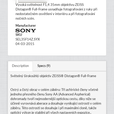
Vysoká světelnost F1,4 35mm objektivu ZEISS
Distagon® Full-Frame usnadňuje fotografování z ruky při
nedostatečném osvětlení v interiéru a při fotografování
nočních scén.
Manufacturer
SKU
SEL35F14Z.SYX
04-03-2015
Description
Specs (9)
Světelný širokoúhlý objektiv ZEISS® Distagon® Full-Frame
Ostrý a čistý obraz v celém záběru: Tři asférické členy včetně
jednoho přesného členu Sony AA (Advanced Aspherical)
dohromady tvoří nejmodernější optickou cestu, díky níže se
účinně vyrovnává aberace a dosahuje vynikající ostrosti v celém
záběru. Této ostrosti se dosahuje i při maximální cloně, takže
optický výkon je stabilní při všech nastaveních expozice..