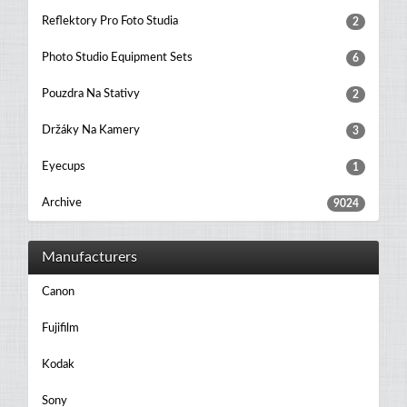
Reflektory Pro Foto Studia
2
Photo Studio Equipment Sets
6
Pouzdra Na Stativy
2
Držáky Na Kamery
3
Eyecups
1
Archive
9024
Manufacturers
Canon
Fujifilm
Kodak
Sony