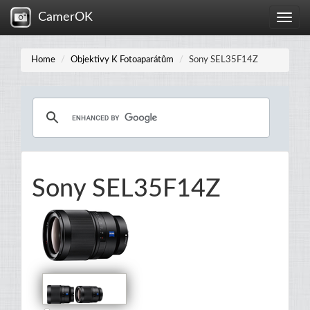
CamerOK
Toggle
naviga
Home
Objektivy K Fotoaparátům
Sony SEL35F14Z
Sony SEL35F14Z