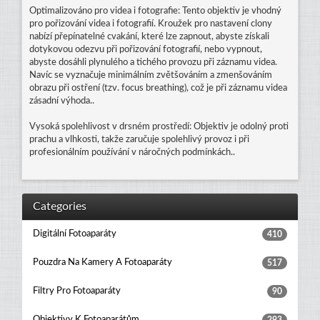
Optimalizováno pro videa i fotografie: Tento objektiv je vhodný
pro pořizování videa i fotografií. Kroužek pro nastavení clony
nabízí přepínatelné cvakání, které lze zapnout, abyste získali
dotykovou odezvu při pořizování fotografií, nebo vypnout,
abyste dosáhli plynulého a tichého provozu při záznamu videa.
Navíc se vyznačuje minimálním zvětšováním a zmenšováním
obrazu při ostření (tzv. focus breathing), což je při záznamu videa
zásadní výhoda..
Vysoká spolehlivost v drsném prostředí: Objektiv je odolný proti
prachu a vlhkosti, takže zaručuje spolehlivý provoz i při
profesionálním používání v náročných podmínkách..
Categories
Digitální Fotoaparáty
410
Pouzdra Na Kamery A Fotoaparáty
517
Filtry Pro Fotoaparáty
90
Objektivy K Fotoaparátům