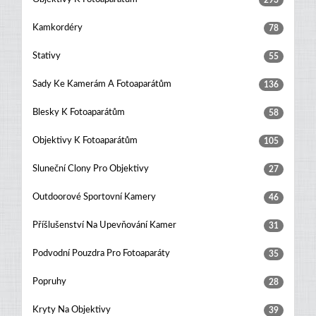
293
Kamkordéry
78
Stativy
55
Sady Ke Kamerám A Fotoaparátům
136
Blesky K Fotoaparátům
58
Objektivy K Fotoaparátům
105
Sluneční Clony Pro Objektivy
27
Outdoorové Sportovní Kamery
46
Příšlušenství Na Upevňování Kamer
31
Podvodní Pouzdra Pro Fotoaparáty
35
Popruhy
28
Kryty Na Objektivy
39