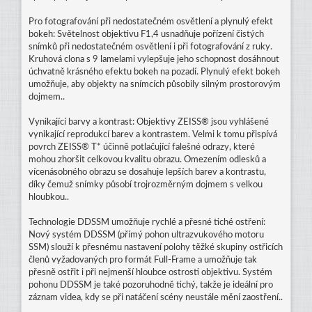
Pro fotografování při nedostatečném osvětlení a plynulý efekt
bokeh: Světelnost objektivu F1,4 usnadňuje pořízení čistých
snímků při nedostatečném osvětlení i při fotografování z ruky.
Kruhová clona s 9 lamelami vylepšuje jeho schopnost dosáhnout
úchvatně krásného efektu bokeh na pozadí. Plynulý efekt bokeh
umožňuje, aby objekty na snímcích působily silným prostorovým
dojmem..
Vynikající barvy a kontrast: Objektivy ZEISS® jsou vyhlášené
vynikající reprodukcí barev a kontrastem. Velmi k tomu přispívá
povrch ZEISS® T* účinně potlačující falešné odrazy, které
mohou zhoršit celkovou kvalitu obrazu. Omezením odlesků a
vícenásobného obrazu se dosahuje lepších barev a kontrastu,
díky čemuž snímky působí trojrozměrným dojmem s velkou
hloubkou..
Technologie DDSSM umožňuje rychlé a přesné tiché ostření:
Nový systém DDSSM (přímý pohon ultrazvukového motoru
SSM) slouží k přesnému nastavení polohy těžké skupiny ostřicích
členů vyžadovaných pro formát Full-Frame a umožňuje tak
přesně ostřit i při nejmenší hloubce ostrosti objektivu. Systém
pohonu DDSSM je také pozoruhodně tichý, takže je ideální pro
záznam videa, kdy se při natáčení scény neustále mění zaostření..