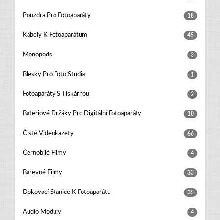
Pouzdra Pro Fotoaparáty
18
Kabely K Fotoaparátům
45
Monopods
3
Blesky Pro Foto Studia
1
Fotoaparáty S Tiskárnou
2
Bateriové Držáky Pro Digitální Fotoaparáty
10
Čisté Videokazety
66
Černobílé Filmy
4
Barevné Filmy
33
Dokovací Stanice K Fotoaparátu
35
Audio Moduly
4