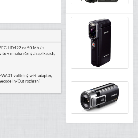
 MPEG HD422 na 50 Mb / s
vitu v mnoha různých aplikacích,
WA01 volitelný wi-fi adaptér,
imecode In/Out rozhraní