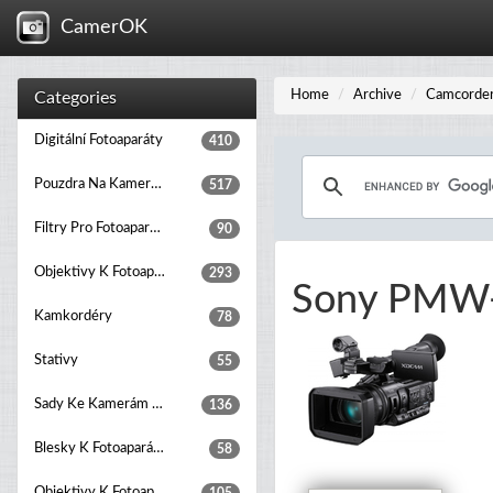
CamerOK
Home
Archive
Camcorde
Categories
Digitální Fotoaparáty
410
Pouzdra Na Kamery A Fotoaparáty
517
Filtry Pro Fotoaparáty
90
Objektivy K Fotoaparátům
293
Sony PMW
Kamkordéry
78
Stativy
55
Sady Ke Kamerám A Fotoaparátům
136
Blesky K Fotoaparátům
58
Objektivy K Fotoaparátům