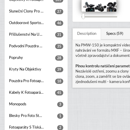
105
Sluneční Clony Pro Objektivy
27
Outdoorové Sportovní Kamery
46
Description
Specs (59)
Příšlušenství Na Upevňování Kamer
31
Na PMW-150 je kompaktní videok
Podvodní Pouzdra Pro Fotoaparáty
35
nahrávání ve formátu MXF – široc
včetně zpravodajství a dokument
Popruhy
28
Plnou kontrolu natáčení parametr
Kryty Na Objektivy
39
Nezávislé ostření, zoomu a clon
clona, zoom, a zaměřit se lze ovl
Pouzdra Pro Fotoaparáty
18
zjednodušení multi - kamera konf
Kabely K Fotoaparátům
45
Monopods
3
Blesky Pro Foto Studia
1
Fotoaparáty S Tiskárnou
2