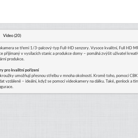
Video (20)
amera se třemi 1/3-palcový-typ Full-HD senzory. Vysoce kvalitní, Full HD
e přijímaný v vysílacích stanic a produkce domy – pomáhá zvýšit uživatel kreati
ární produkce.
y pro kvalitní pořízení
y kroužky umožňují přesnou střelbu v mnoha okolností. Kromě toho, pomocí CBK-
ádat vzdáleně – ideální, když se pomocí videokamery na dálku. Také, genlock a t
igurace.