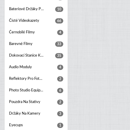
Bateriové Držáky Pro Digitální Fotoaparáty
10
Čisté Videokazety
66
Černobílé Filmy
4
Barevné Filmy
33
Dokovací Stanice K Fotoaparátu
35
Audio Moduly
4
Reflektory Pro Foto Studia
2
Photo Studio Equipment Sets
6
Pouzdra Na Stativy
2
Držáky Na Kamery
3
Eyecups
1