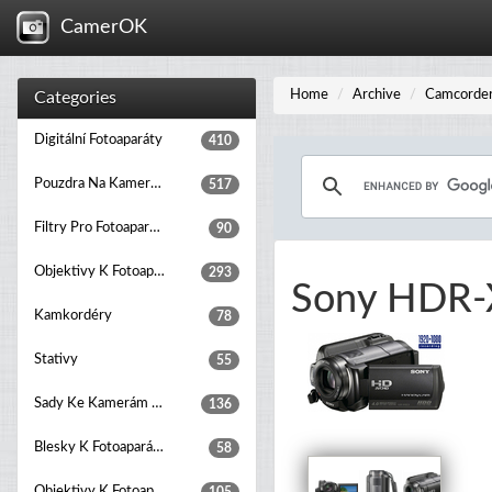
CamerOK
Home
Archive
Camcorde
Categories
Digitální Fotoaparáty
410
Pouzdra Na Kamery A Fotoaparáty
517
Filtry Pro Fotoaparáty
90
Objektivy K Fotoaparátům
293
Sony HDR-
Kamkordéry
78
Stativy
55
Sady Ke Kamerám A Fotoaparátům
136
Blesky K Fotoaparátům
58
Objektivy K Fotoaparátům