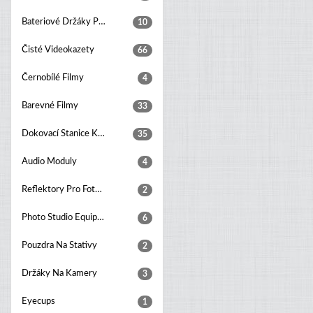
Bateriové Držáky Pro Digitální Fotoaparáty
10
Čisté Videokazety
66
Černobílé Filmy
4
Barevné Filmy
33
Dokovací Stanice K Fotoaparátu
35
Audio Moduly
4
Reflektory Pro Foto Studia
2
Photo Studio Equipment Sets
6
Pouzdra Na Stativy
2
Držáky Na Kamery
3
Eyecups
1