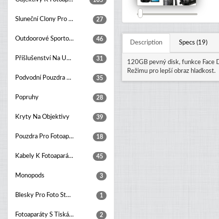
105
Sluneční Clony Pro Objektivy
27
Outdoorové Sportovní Kamery
46
Description
Specs (19)
Příšlušenství Na Upevňování Kamer
31
120GB pevný disk, funkce Face De
Režimu pro lepší obraz hladkost.
Podvodní Pouzdra Pro Fotoaparáty
35
Popruhy
28
Kryty Na Objektivy
39
Pouzdra Pro Fotoaparáty
18
Kabely K Fotoaparátům
45
Monopods
3
Blesky Pro Foto Studia
1
Fotoaparáty S Tiskárnou
2