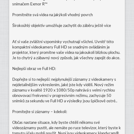
snímačem Exmor R™
Promítněte svá videa na jakýkoli vhodný povrch
Širokoúhlý objektiv umožňuje zachytit do záběru ještě více
Ať si vaše zvláštní vzpomínky vychutnají všichni. Uvnitř této
kompaktní videokamery Full HD se snadným ovládáním je
projektor, který promítne vaše videa na jakoukoli blízkou plochu.
Je to chytrý a zábavný nový způsob, jak všechny zapojit do akce.
Nejlepší obraz ve Full HD:
Dopřejte si to nejlepší: nejplynulejší záznamy z videokamery s
nejdetailnějším vykreslením, jaké jste kdy viděli. Nový režim
záznamu v kvalitě 1920 x 1080/50p nahrává s velmi rychlou
obnovovací frekvencí v progresivním režimu, zachycuje 50
snímků za sekundu ve Full HD a výsledky jsou špičkově ostré..
Promítejte si záznamy – kdekoli:
Občas nastane situace, kdy byste chtěli někomu své
videozáznamy pustit, ale nemáte po ruce televizor, který byste k
tomuto účelu mohli použít. Nyní jsou videokamery Handycam®