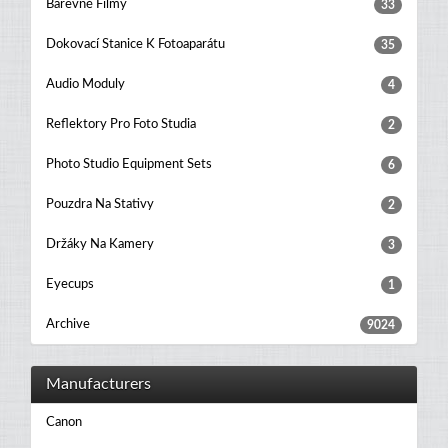
Barevné Filmy
33
Dokovací Stanice K Fotoaparátu
35
Audio Moduly
4
Reflektory Pro Foto Studia
2
Photo Studio Equipment Sets
6
Pouzdra Na Stativy
2
Držáky Na Kamery
3
Eyecups
1
Archive
9024
Manufacturers
Canon