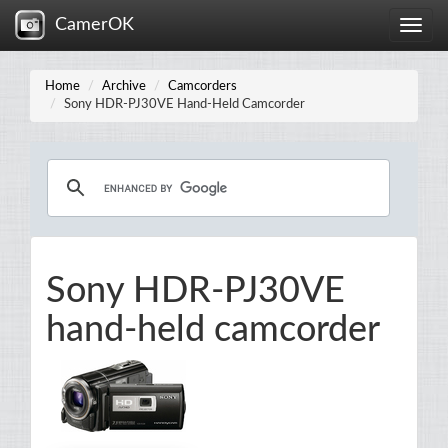
CamerOK
Toggle
naviga
Home
Archive
Camcorders
Sony HDR-PJ30VE Hand-Held Camcorder
Sony HDR-PJ30VE
hand-held camcorder