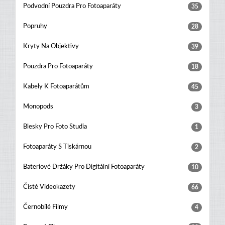
Podvodní Pouzdra Pro Fotoaparáty
35
Popruhy
28
Kryty Na Objektivy
39
Pouzdra Pro Fotoaparáty
18
Kabely K Fotoaparátům
45
Monopods
3
Blesky Pro Foto Studia
1
Fotoaparáty S Tiskárnou
2
Bateriové Držáky Pro Digitální Fotoaparáty
10
Čisté Videokazety
66
Černobílé Filmy
4