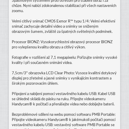
3pásmovým systémem proti otřesům pro stabilní obraz i za
chůze. Nyní nabízí zdokonalenou stabilizaci při všech nastaveních
zoomu.
Velmi citlivý snímač CMOS Exmor R™ typu 1/4: Velmi efektivní
snímač zachycuje detailní video a snímky se sníženým
obrazovým šumem, zvláště za špatných světelných podmínek.
Procesor BIONZ: Vysokorychlostní obrazový procesor BIONZ
pro vylepšenou kvalitu obrazu a citlivý výkon.
Fotografie v rozlišení až 7,1 megapixelu: Pořizujte snímky vysoké
kvality i při současném snímání videa.
7,5cm/3" obrazovka LCD Clear Photo: Vysoce kvalitní dotykový
displej pro zřetelné a jasné snímky s vynikajícím kontrastem a
širokým pozorovacím úhlem.
Připojení a nabíjení pomocí vestavěného kabelu USB: Kabel USB
se úhledně skládá do pásku na ruku. Připojte videokameru
Handycam® k počítači a přenášejte videa nebo dobíjejte baterii.
Bezproblémové sdílení na webu pomocí softwaru PMB Portable:
Připojte videokameru Handycam® k jakémukoli počítači pomocí
vestavěného kabelu USB: vestavěný software PMB Portable se