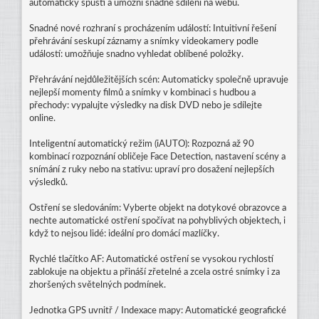
automaticky spustí a umožní snadné sdílení na webu.
Snadné nové rozhraní s procházením událostí: Intuitivní řešení
přehrávání seskupí záznamy a snímky videokamery podle
událostí: umožňuje snadno vyhledat oblíbené položky.
Přehrávání nejdůležitějších scén: Automaticky společně upravuje
nejlepší momenty filmů a snímky v kombinaci s hudbou a
přechody: vypalujte výsledky na disk DVD nebo je sdílejte
online.
Inteligentní automatický režim (iAUTO): Rozpozná až 90
kombinací rozpoznání obličeje Face Detection, nastavení scény a
snímání z ruky nebo na stativu: upraví pro dosažení nejlepších
výsledků.
Ostření se sledováním: Vyberte objekt na dotykové obrazovce a
nechte automatické ostření spočívat na pohyblivých objektech, i
když to nejsou lidé: ideální pro domácí mazlíčky.
Rychlé tlačítko AF: Automatické ostření se vysokou rychlostí
zablokuje na objektu a přináší zřetelné a zcela ostré snímky i za
zhoršených světelných podmínek.
Jednotka GPS uvnitř / Indexace mapy: Automatické geografické