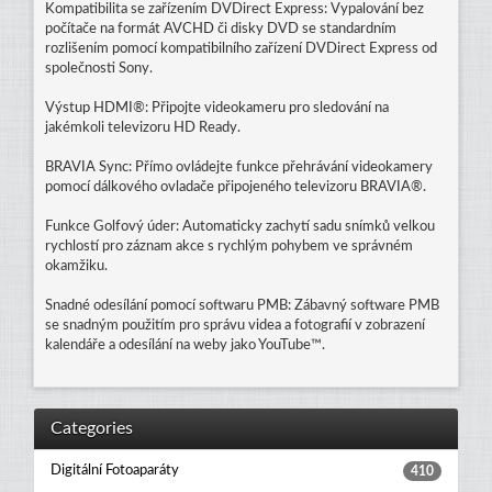
Kompatibilita se zařízením DVDirect Express: Vypalování bez
počítače na formát AVCHD či disky DVD se standardním
rozlišením pomocí kompatibilního zařízení DVDirect Express od
společnosti Sony.
Výstup HDMI®: Připojte videokameru pro sledování na
jakémkoli televizoru HD Ready.
BRAVIA Sync: Přímo ovládejte funkce přehrávání videokamery
pomocí dálkového ovladače připojeného televizoru BRAVIA®.
Funkce Golfový úder: Automaticky zachytí sadu snímků velkou
rychlostí pro záznam akce s rychlým pohybem ve správném
okamžiku.
Snadné odesílání pomocí softwaru PMB: Zábavný software PMB
se snadným použitím pro správu videa a fotografií v zobrazení
kalendáře a odesílání na weby jako YouTube™.
Categories
Digitální Fotoaparáty
410