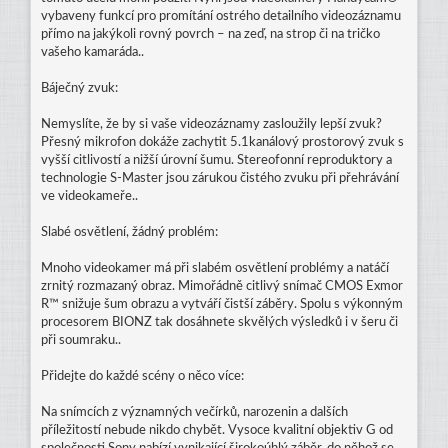
vybaveny funkcí pro promítání ostrého detailního videozáznamu
přímo na jakýkoli rovný povrch – na zeď, na strop či na tričko
vašeho kamaráda..
Báječný zvuk:
Nemyslíte, že by si vaše videozáznamy zasloužily lepší zvuk?
Přesný mikrofon dokáže zachytit 5.1kanálový prostorový zvuk s
vyšší citlivostí a nižší úrovní šumu. Stereofonní reproduktory a
technologie S-Master jsou zárukou čistého zvuku při přehrávání
ve videokameře..
Slabé osvětlení, žádný problém:
Mnoho videokamer má při slabém osvětlení problémy a natáčí
zrnitý rozmazaný obraz. Mimořádně citlivý snímač CMOS Exmor
R™ snižuje šum obrazu a vytváří čistší záběry. Spolu s výkonným
procesorem BIONZ tak dosáhnete skvělých výsledků i v šeru či
při soumraku..
Přidejte do každé scény o něco více:
Na snímcích z významných večírků, narozenin a dalších
příležitostí nebude nikdo chybět. Vysoce kvalitní objektiv G od