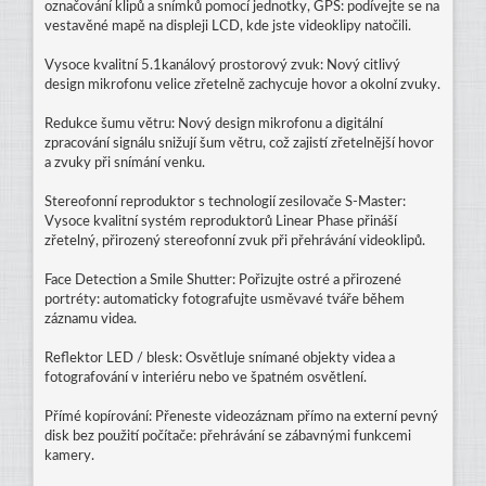
označování klipů a snímků pomocí jednotky, GPS: podívejte se na
vestavěné mapě na displeji LCD, kde jste videoklipy natočili.
Vysoce kvalitní 5.1kanálový prostorový zvuk: Nový citlivý
design mikrofonu velice zřetelně zachycuje hovor a okolní zvuky.
Redukce šumu větru: Nový design mikrofonu a digitální
zpracování signálu snižují šum větru, což zajistí zřetelnější hovor
a zvuky při snímání venku.
Stereofonní reproduktor s technologií zesilovače S-Master:
Vysoce kvalitní systém reproduktorů Linear Phase přináší
zřetelný, přirozený stereofonní zvuk při přehrávání videoklipů.
Face Detection a Smile Shutter: Pořizujte ostré a přirozené
portréty: automaticky fotografujte usměvavé tváře během
záznamu videa.
Reflektor LED / blesk: Osvětluje snímané objekty videa a
fotografování v interiéru nebo ve špatném osvětlení.
Přímé kopírování: Přeneste videozáznam přímo na externí pevný
disk bez použití počítače: přehrávání se zábavnými funkcemi
kamery.