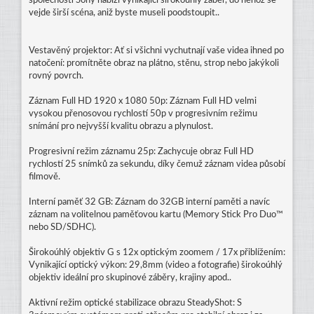
společnosti Sony nabízí vynikající širokoúhlý záběr, do něhož se
vejde širší scéna, aniž byste museli poodstoupit..
Vestavěný projektor: Ať si všichni vychutnají vaše videa ihned po
natočení: promítněte obraz na plátno, stěnu, strop nebo jakýkoli
rovný povrch.
Záznam Full HD 1920 x 1080 50p: Záznam Full HD velmi
vysokou přenosovou rychlostí 50p v progresivním režimu
snímání pro nejvyšší kvalitu obrazu a plynulost.
Progresivní režim záznamu 25p: Zachycuje obraz Full HD
rychlostí 25 snímků za sekundu, díky čemuž záznam videa působí
filmově.
Interní paměť 32 GB: Záznam do 32GB interní paměti a navíc
záznam na volitelnou paměťovou kartu (Memory Stick Pro Duo™
nebo SD/SDHC).
Širokoúhlý objektiv G s 12x optickým zoomem / 17x přiblížením:
Vynikající optický výkon: 29,8mm (video a fotografie) širokoúhlý
objektiv ideální pro skupinové záběry, krajiny apod..
Aktivní režim optické stabilizace obrazu SteadyShot: S