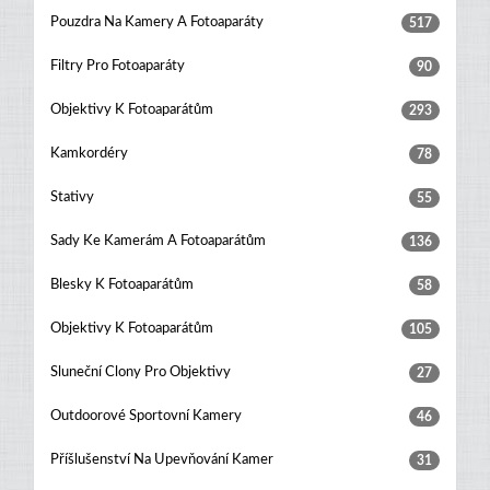
Pouzdra Na Kamery A Fotoaparáty
517
Filtry Pro Fotoaparáty
90
Objektivy K Fotoaparátům
293
Kamkordéry
78
Stativy
55
Sady Ke Kamerám A Fotoaparátům
136
Blesky K Fotoaparátům
58
Objektivy K Fotoaparátům
105
Sluneční Clony Pro Objektivy
27
Outdoorové Sportovní Kamery
46
Příšlušenství Na Upevňování Kamer
31