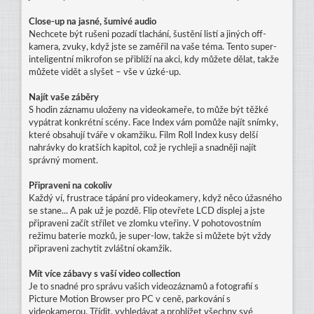
Close-up na jasné, šumivé audio
Nechcete být rušeni pozadí tlachání, šustění listí a jiných off-
kamera, zvuky, když jste se zaměřil na vaše téma. Tento super-
inteligentní mikrofon se přiblíží na akci, kdy můžete dělat, takže
můžete vidět a slyšet – vše v úzké-up.
Najít vaše záběry
S hodin záznamu uloženy na videokameře, to může být těžké
vypátrat konkrétní scény. Face Index vám pomůže najít snímky,
které obsahují tváře v okamžiku. Film Roll Index kusy delší
nahrávky do kratších kapitol, což je rychleji a snadněji najít
správný moment.
Připraveni na cokoliv
Každý ví, frustrace tápání pro videokamery, když něco úžasného
se stane... A pak už je pozdě. Flip otevřete LCD displej a jste
připraveni začít střílet ve zlomku vteřiny. V pohotovostním
režimu baterie mozků, je super-low, takže si můžete být vždy
připraveni zachytit zvláštní okamžik.
Mít více zábavy s vaší video collection
Je to snadné pro správu vašich videozáznamů a fotografií s
Picture Motion Browser pro PC v ceně, parkování s
videokamerou. Třídit, vyhledávat a prohlížet všechny své