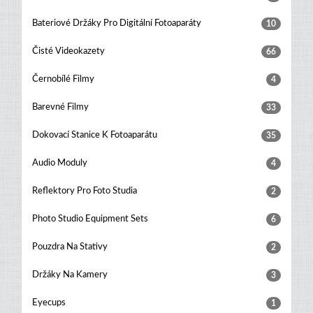
Bateriové Držáky Pro Digitální Fotoaparáty
10
Čisté Videokazety
66
Černobílé Filmy
4
Barevné Filmy
33
Dokovací Stanice K Fotoaparátu
35
Audio Moduly
4
Reflektory Pro Foto Studia
2
Photo Studio Equipment Sets
6
Pouzdra Na Stativy
2
Držáky Na Kamery
3
Eyecups
1