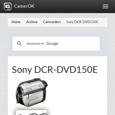
CamerOK
Toggle
naviga
Home
Archive
Camcorders
Sony DCR-DVD150E
Sony DCR-DVD150E