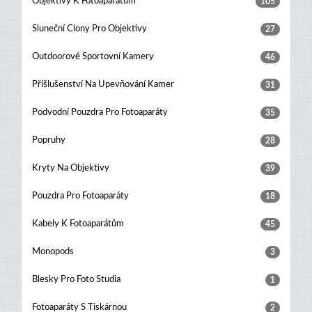
Objektivy K Fotoaparátům
105
Sluneční Clony Pro Objektivy
27
Outdoorové Sportovní Kamery
46
Příšlušenství Na Upevňování Kamer
31
Podvodní Pouzdra Pro Fotoaparáty
35
Popruhy
28
Kryty Na Objektivy
39
Pouzdra Pro Fotoaparáty
18
Kabely K Fotoaparátům
45
Monopods
3
Blesky Pro Foto Studia
1
Fotoaparáty S Tiskárnou
2