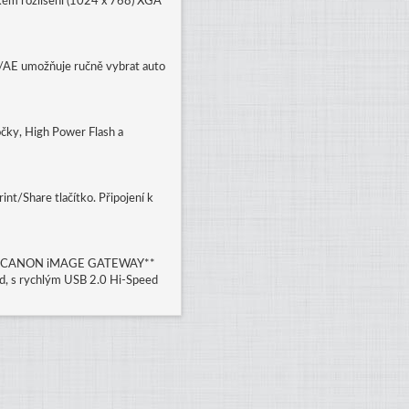
okém rozlišení (1024 x 768) XGA
AF/AE umožňuje ručně vybrat auto
čočky, High Power Flash a
int/Share tlačítko. Připojení k
rafií. CANON iMAGE GATEWAY**
und, s rychlým USB 2.0 Hi-Speed