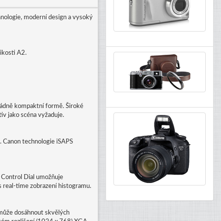
nologie, moderní design a vysoký
ikosti A2.
řádně kompaktní formě. Široké
v jako scéna vyžaduje.
zu. Canon technologie iSAPS
i Control Dial umožňuje
 real-time zobrazení histogramu.
omůže dosáhnout skvělých