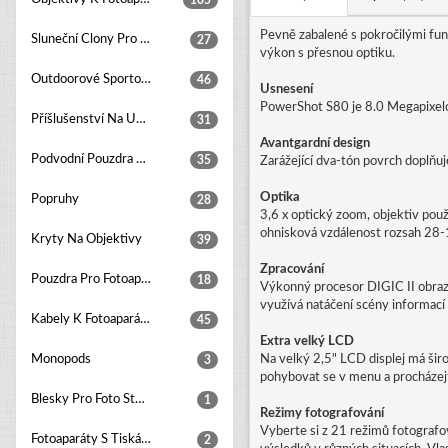
105
Pevně zabalené s pokročilými fu
Sluneční Clony Pro Objektivy
27
výkon s přesnou optiku.
Outdoorové Sportovní Kamery
46
Usnesení
PowerShot S80 je 8.0 Megapixelový
Příšlušenství Na Upevňování Kamer
31
Avantgardní design
Podvodní Pouzdra Pro Fotoaparáty
35
Zarážející dva-tón povrch doplňu
Optika
Popruhy
28
3,6 x optický zoom, objektiv pou
ohnisková vzdálenost rozsah 28-
Kryty Na Objektivy
39
Zpracování
Pouzdra Pro Fotoaparáty
18
Výkonný procesor DIGIC II obrazov
využívá natáčení scény informací k
Kabely K Fotoaparátům
45
Extra velký LCD
Monopods
Na velký 2,5" LCD displej má šir
3
pohybovat se v menu a procházejt
Blesky Pro Foto Studia
1
Režimy fotografování
Vyberte si z 21 režimů fotograf
Fotoaparáty S Tiskárnou
2