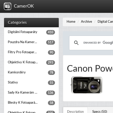
CamerOK
Home
Archive
Digital Ca
Categories
Digitální Fotoaparáty
410
Pouzdra Na Kamery A Fotoaparáty
517
Filtry Pro Fotoaparáty
90
Objektivy K Fotoaparátům
293
Canon Pow
Kamkordéry
78
Stativy
55
Sady Ke Kamerám A Fotoaparátům
136
Blesky K Fotoaparátům
58
Description
Specs (50)
Objektivy K Fotoaparátům