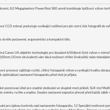
nkcemi, 8,0 Megapixelový PowerShot S80 umně kombinuje špičkový výkon tech
 CCD snímač poskytuje vynikající rozlišení pro pin-ostrý tisk fotografií do vel
je skvěle postavené, ergonomický a kompaktní tělo.
žívá Canon UA objektiv technologie pro dosažení křišťálově čisté výkon v mimo
100mm (35mm ekvivalent) vám dává možnost střílet širokoúhlý nebo teleobjekti
ý procesor zajišťuje rychlý, citlivý fotoaparát výkon a vynikající kvalitu obra
 optimalizaci nastavení fotoaparátu před shot je přijata.
oké pozorovací úhel pro snadné sledování ve skupině mezi přáteli. SLR-styl Mult
e snímky rychle a snadno. Soudce nastavení expozice přesně před každý záběr s
ování pro úplnou kontrolu nad nastavením fotoaparátu. 12 Speciální motivové p