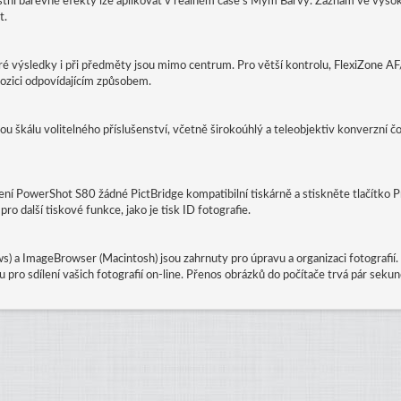
astní barevné efekty lze aplikovat v reálném čase s Mým Barvy. Záznam ve vys
t.
tré výsledky i při předměty jsou mimo centrum. Pro větší kontrolu, FlexiZone 
ozici odpovídajícím způsobem.
kou škálu volitelného příslušenství, včetně širokoúhlý a teleobjektiv konverzní 
ení PowerShot S80 žádné PictBridge kompatibilní tiskárně a stiskněte tlačítko Pr
 další tiskové funkce, jako je tisk ID fotografie.
 a ImageBrowser (Macintosh) jsou zahrnuty pro úpravu a organizaci fotog
pro sdílení vašich fotografií on-line. Přenos obrázků do počítače trvá pár sek