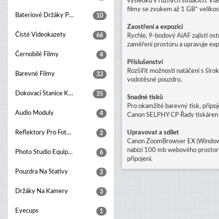
výsledků v různých situacích. Vl
filmy se zvukem až 1 GB* velikos
Bateriové Držáky Pro Digitální Fotoaparáty
10
Zaostření a expozici
Čisté Videokazety
66
Rychle, 9-bodový AiAF zajistí os
zaměření prostoru a upravuje exp
Černobílé Filmy
4
Příslušenství
Rozšířit možnosti natáčení s širo
Barevné Filmy
33
vodotěsné pouzdro.
Dokovací Stanice K Fotoaparátu
35
Snadné tisků
Pro okamžité barevný tisk, připoj
Audio Moduly
4
Canon SELPHY CP Řady tiskáren pro
Reflektory Pro Foto Studia
Upravovat a sdílet
2
Canon ZoomBrowser EX (Windows)
nabízí 100 mb webového prostoru 
Photo Studio Equipment Sets
6
připojení.
Pouzdra Na Stativy
2
Držáky Na Kamery
3
Eyecups
1