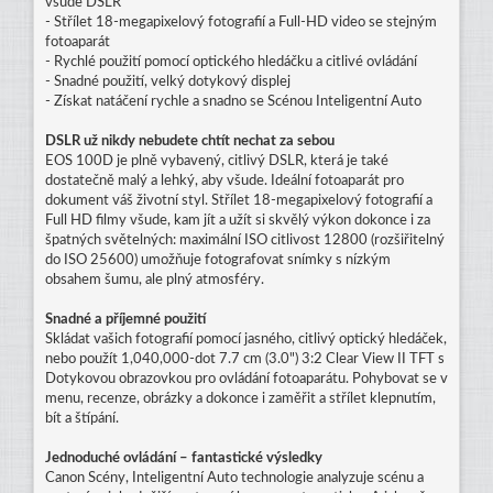
všude DSLR
- Střílet 18-megapixelový fotografií a Full-HD video se stejným
fotoaparát
- Rychlé použití pomocí optického hledáčku a citlivé ovládání
- Snadné použití, velký dotykový displej
- Získat natáčení rychle a snadno se Scénou Inteligentní Auto
DSLR už nikdy nebudete chtít nechat za sebou
EOS 100D je plně vybavený, citlivý DSLR, která je také
dostatečně malý a lehký, aby všude. Ideální fotoaparát pro
dokument váš životní styl. Střílet 18-megapixelový fotografií a
Full HD filmy všude, kam jít a užít si skvělý výkon dokonce i za
špatných světelných: maximální ISO citlivost 12800 (rozšiřitelný
do ISO 25600) umožňuje fotografovat snímky s nízkým
obsahem šumu, ale plný atmosféry.
Snadné a příjemné použití
Skládat vašich fotografií pomocí jasného, citlivý optický hledáček,
nebo použít 1,040,000-dot 7.7 cm (3.0") 3:2 Clear View II TFT s
Dotykovou obrazovkou pro ovládání fotoaparátu. Pohybovat se v
menu, recenze, obrázky a dokonce i zaměřit a střílet klepnutím,
bít a štípání.
Jednoduché ovládání – fantastické výsledky
Canon Scény, Inteligentní Auto technologie analyzuje scénu a