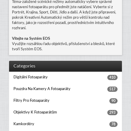
Téma-založené scénické režimy automaticky vybere správné
nastavení fotoaparátu pro předmět jste natáčení. Vyberte si z
Portrét, Krajina, Sport, Děti, Jídlo a další. A když jste připraveni,
pokrok Kreativní Automatický režim pro větší kontrolu nad
faktory, jako je rozostření pozadí, prostřednictvím intuitivního
rozhraní.
Vítejte na Systém EOS
Využijte rozsáhlou řadu objektivů, příslušenství a blesků, které
tvoří Systém EOS.
Categories
Digitální Fotoaparáty
410
Pouzdra Na Kamery A Fotoaparáty
517
Filtry Pro Fotoaparáty
90
Objektivy K Fotoaparátům
293
Kamkordéry
78