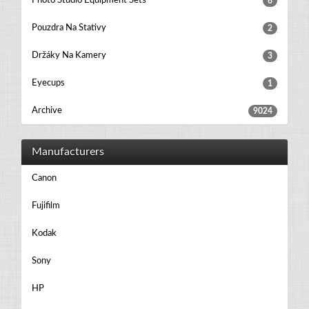
Photo Studio Equipment Sets
6
Pouzdra Na Stativy
2
Držáky Na Kamery
3
Eyecups
1
Archive
9024
Manufacturers
Canon
Fujifilm
Kodak
Sony
HP