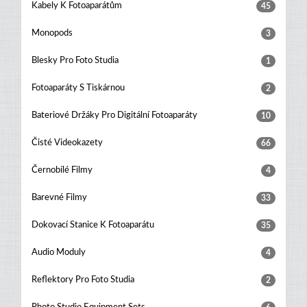
Kabely K Fotoaparátům
45
Monopods
3
Blesky Pro Foto Studia
1
Fotoaparáty S Tiskárnou
2
Bateriové Držáky Pro Digitální Fotoaparáty
10
Čisté Videokazety
66
Černobílé Filmy
4
Barevné Filmy
33
Dokovací Stanice K Fotoaparátu
35
Audio Moduly
4
Reflektory Pro Foto Studia
2