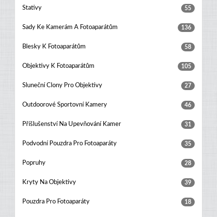
Stativy
55
Sady Ke Kamerám A Fotoaparátům
136
Blesky K Fotoaparátům
58
Objektivy K Fotoaparátům
105
Sluneční Clony Pro Objektivy
27
Outdoorové Sportovní Kamery
46
Příšlušenství Na Upevňování Kamer
31
Podvodní Pouzdra Pro Fotoaparáty
35
Popruhy
28
Kryty Na Objektivy
39
Pouzdra Pro Fotoaparáty
18