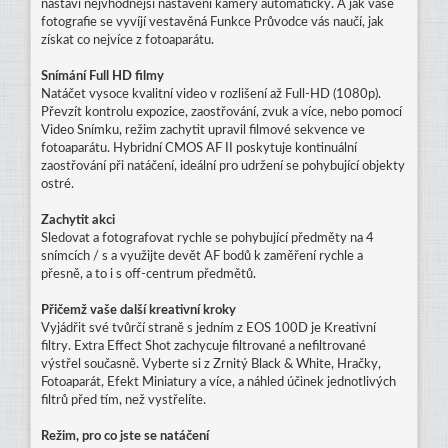
nastaví nejvhodnější nastavení kamery automaticky. A jak vaše
fotografie se vyvíjí vestavěná Funkce Průvodce vás naučí, jak
získat co nejvíce z fotoaparátu.
Snímání Full HD filmy
Natáčet vysoce kvalitní video v rozlišení až Full-HD (1080p).
Převzít kontrolu expozice, zaostřování, zvuk a více, nebo pomocí
Video Snímku, režim zachytit upravil filmové sekvence ve
fotoaparátu. Hybridní CMOS AF II poskytuje kontinuální
zaostřování při natáčení, ideální pro udržení se pohybující objekty
ostré.
Zachytit akci
Sledovat a fotografovat rychle se pohybující předměty na 4
snímcích / s a využijte devět AF bodů k zaměření rychle a
přesně, a to i s off-centrum předmětů.
Přičemž vaše další kreativní kroky
Vyjádřit své tvůrčí straně s jedním z EOS 100D je Kreativní
filtry. Extra Effect Shot zachycuje filtrované a nefiltrované
výstřel současně. Vyberte si z Zrnitý Black & White, Hračky,
Fotoaparát, Efekt Miniatury a více, a náhled účinek jednotlivých
filtrů před tím, než vystřelíte.
Režim, pro co jste se natáčení