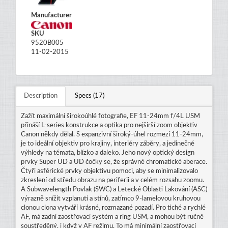
Manufacturer
SKU
9520B005
11-02-2015
Description
Specs (17)
Zažít maximální širokoúhlé fotografie, EF 11-24mm f/4L USM
přináší L-series konstrukce a optika pro nejširší zoom objektiv
Canon někdy dělal. S expanzivní široký-úhel rozmezí 11-24mm,
je to ideální objektiv pro krajiny, interiéry záběry, a jedinečné
výhledy na témata, blízko a daleko. Jeho nový optický design
prvky Super UD a UD čočky se, že správné chromatické aberace.
Čtyři asférické prvky objektivu pomoci, aby se minimalizovalo
zkreslení od středu obrazu na periferii a v celém rozsahu zoomu.
A Subwavelength Povlak (SWC) a Letecké Oblasti Lakování (ASC)
výrazně snížit vzplanutí a stínů, zatímco 9-lamelovou kruhovou
clonou clona vytváří krásné, rozmazané pozadí. Pro tiché a rychlé
AF, má zadní zaostřovací systém a ring USM, a mohou být ručně
soustředěný, i když v AF režimu. To má minimální zaostřovací