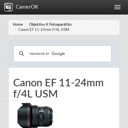
CamerOK
Toggle
naviga
Home
Objektivy K Fotoaparátům
Canon EF 11-24mm F/4L USM
Canon EF 11-24mm
f/4L USM