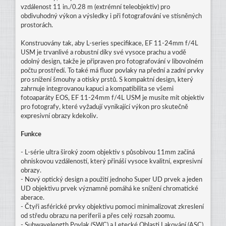
vzdálenost 11 in./0.28 m (extrémní teleobjektiv) pro
obdivuhodný výkon a výsledky i při fotografování ve stísněných
prostorách.
Konstruovány tak, aby L-series specifikace, EF 11-24mm f/4L
USM je trvanlivé a robustní díky své vysoce prachu a vodě
odolný design, takže je připraven pro fotografování v libovolném
počtu prostředí. To také má fluor povlaky na přední a zadní prvky
pro snížení šmouhy a otisky prstů. S kompaktní design, který
zahrnuje integrovanou kapuci a kompatibilita se všemi
fotoaparáty EOS, EF 11-24mm f/4L USM je musíte mít objektiv
pro fotografy, které vyžadují vynikající výkon pro skutečně
expresivní obrazy kdekoliv.
Funkce
- L-série ultra široký zoom objektiv s působivou 11mm začíná
ohniskovou vzdáleností, který přináší vysoce kvalitní, expresivní
obrazy.
- Nový optický design a použití jednoho Super UD prvek a jeden
UD objektivu prvek významně pomáhá ke snížení chromatické
aberace.
- Čtyři asférické prvky objektivu pomoci minimalizovat zkreslení
od středu obrazu na periferii a přes celý rozsah zoomu.
- Subwavelength Povlak (SWC) a Letecké Oblasti Lakování (ASC)