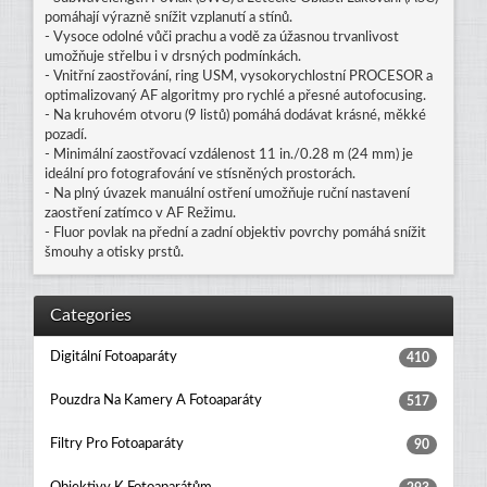
pomáhají výrazně snížit vzplanutí a stínů.
- Vysoce odolné vůči prachu a vodě za úžasnou trvanlivost
umožňuje střelbu i v drsných podmínkách.
- Vnitřní zaostřování, ring USM, vysokorychlostní PROCESOR a
optimalizovaný AF algoritmy pro rychlé a přesné autofocusing.
- Na kruhovém otvoru (9 listů) pomáhá dodávat krásné, měkké
pozadí.
- Minimální zaostřovací vzdálenost 11 in./0.28 m (24 mm) je
ideální pro fotografování ve stísněných prostorách.
- Na plný úvazek manuální ostření umožňuje ruční nastavení
zaostření zatímco v AF Režimu.
- Fluor povlak na přední a zadní objektiv povrchy pomáhá snížit
šmouhy a otisky prstů.
Categories
Digitální Fotoaparáty
410
Pouzdra Na Kamery A Fotoaparáty
517
Filtry Pro Fotoaparáty
90