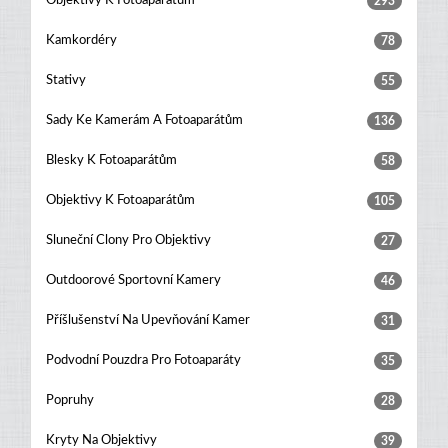
Objektivy K Fotoaparátům
293
Kamkordéry
78
Stativy
55
Sady Ke Kamerám A Fotoaparátům
136
Blesky K Fotoaparátům
58
Objektivy K Fotoaparátům
105
Sluneční Clony Pro Objektivy
27
Outdoorové Sportovní Kamery
46
Příšlušenství Na Upevňování Kamer
31
Podvodní Pouzdra Pro Fotoaparáty
35
Popruhy
28
Kryty Na Objektivy
39