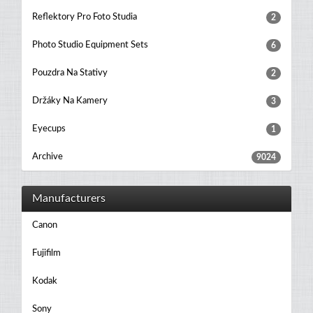
Reflektory Pro Foto Studia
2
Photo Studio Equipment Sets
6
Pouzdra Na Stativy
2
Držáky Na Kamery
3
Eyecups
1
Archive
9024
Manufacturers
Canon
Fujifilm
Kodak
Sony