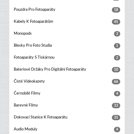
Pouzdra Pro Fotoaparáty
18
Kabely K Fotoaparátům
45
Monopods
3
Blesky Pro Foto Studia
1
Fotoaparáty S Tiskárnou
2
Bateriové Držáky Pro Digitální Fotoaparáty
10
Čisté Videokazety
66
Černobílé Filmy
4
Barevné Filmy
33
Dokovací Stanice K Fotoaparátu
35
Audio Moduly
4