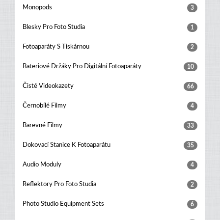
Monopods
3
Blesky Pro Foto Studia
1
Fotoaparáty S Tiskárnou
2
Bateriové Držáky Pro Digitální Fotoaparáty
10
Čisté Videokazety
66
Černobílé Filmy
4
Barevné Filmy
33
Dokovací Stanice K Fotoaparátu
35
Audio Moduly
4
Reflektory Pro Foto Studia
2
Photo Studio Equipment Sets
6