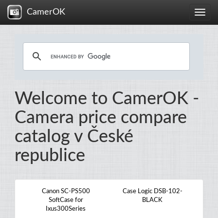
CamerOK
Toggle
naviga
Welcome to CamerOK -
Camera price compare
catalog v České
republice
Canon SC-PS500
Case Logic DSB-102-
SoftCase for
BLACK
Ixus300Series