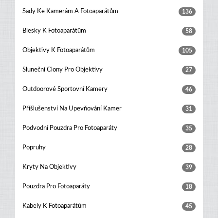
Sady Ke Kamerám A Fotoaparátům
136
Blesky K Fotoaparátům
58
Objektivy K Fotoaparátům
105
Sluneční Clony Pro Objektivy
27
Outdoorové Sportovní Kamery
46
Příšlušenství Na Upevňování Kamer
31
Podvodní Pouzdra Pro Fotoaparáty
35
Popruhy
28
Kryty Na Objektivy
39
Pouzdra Pro Fotoaparáty
18
Kabely K Fotoaparátům
45