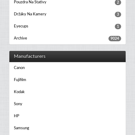
Pouzdra Na Stativy
2
Držáky Na Kamery
3
Eyecups
1
Archive
9024
Manufacturers
Canon
Fujifilm
Kodak
Sony
HP
Samsung