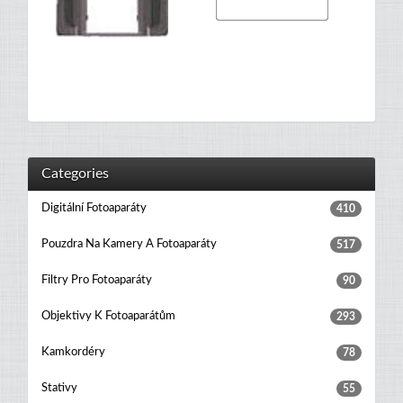
Categories
Digitální Fotoaparáty
410
Pouzdra Na Kamery A Fotoaparáty
517
Filtry Pro Fotoaparáty
90
Objektivy K Fotoaparátům
293
Kamkordéry
78
Stativy
55