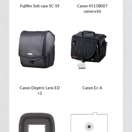
Fujifilm Soft case SC-S9
Canon 4515B007
camera kit
Canon Dioptric Lens ED
Canon Ec-A
+2