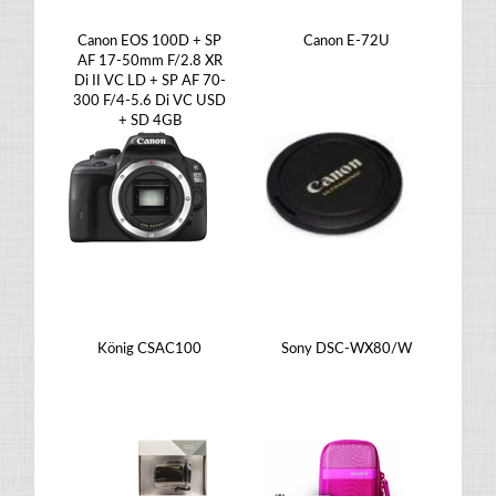
Canon EOS 100D + SP
Canon E-72U
AF 17-50mm F/2.8 XR
Di II VC LD + SP AF 70-
300 F/4-5.6 Di VC USD
+ SD 4GB
König CSAC100
Sony DSC-WX80/W